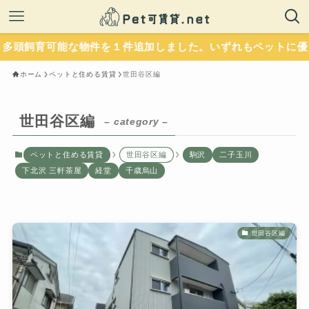
１件追加しました。いずれもペットに優しい設備が整っています
ホーム
ペットと住める賃貸
世田谷区編
世田谷区編
– category –
ペットと住める賃貸
世田谷区編
駒沢
二子玉川
下北沢 三軒茶屋
経堂
千歳烏山
世田谷区編