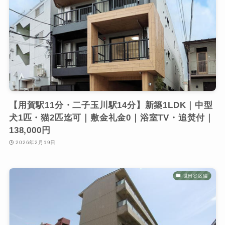
【用賀駅11分・二子玉川駅14分】新築1LDK｜中型
犬1匹・猫2匹迄可｜敷金礼金0｜浴室TV・追焚付｜
138,000円
2026年2月19日
世田谷区編