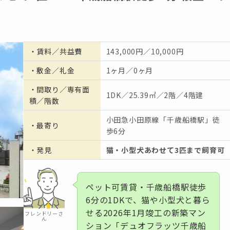
・
賃料／共益費
143,000円／10,000円
・
敷金／礼金
1ヶ月／0ヶ月
・間取り／専有面
1DK／25.39㎡／2階／4階建
積／階数
小田急小田原線「千歳船橋駅」徒
・
最寄り
歩6分
・発見
猫・小型犬あわせて3匹まで飼育可
ペット可賃貸・千歳船橋駅徒歩
6分の1DKで、猫や小型犬と暮ら
せる2026年1月竣工の新築マン
フレンドリーさ
ん
ション「デュオフラッツ千歳船