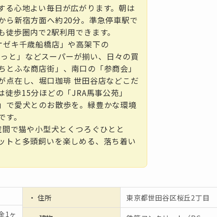
する心地よい毎日が広がります。朝は
から新宿方面へ約20分。準急停車駅で
も徒歩圏内で2駅利用できます。
オゼキ千歳船橋店」や高架下の
ばすけっと」などスーパーが揃い、日々の買
ちとふな商店街」、南口の「参商会」
が点在し、堀口珈琲 世田谷店などこだ
徒歩15分ほどの「JRA馬事公苑」
」で愛犬とのお散歩を。緑豊かな環境
です。
K空間で猫や小型犬とくつろぐひとと
ットと多頭飼いを楽しめる、落ち着い
。
・ 住所
東京都世田谷区桜丘2丁目
金1ヶ