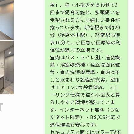
橋」。猫・小型犬をあわせて3
匹まで飼育可能と、多頭飼いを
希望される方にも嬉しい条件が
揃っています。新宿駅まで約20
分（準急停車駅）、経堂駅も徒
歩16分と、小田急小田原線の利
便性が魅力の立地です。
室内はバス・トイレ別・追焚機
能・浴室乾燥機・独立洗面化粧
台・室内洗濯機置場・室内物干
しと水まわり設備が充実。壁掛
けエアコン2台設置済み、フロ
ーリング仕様で猫や小型犬と暮
らしやすい環境が整っていま
す。インターネット無料（つな
ぐネット限定）・BS/CS対応で
通信環境も安心です。
セキュリティ面ではカラーTVモ