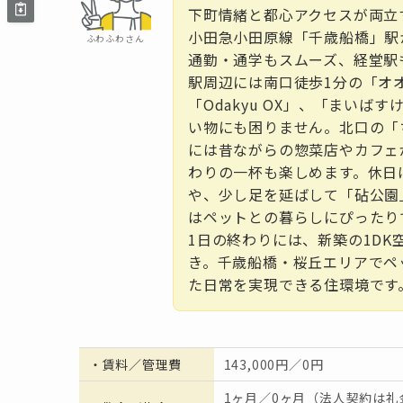
下町情緒と都心アクセスが両立
小田急小田原線「千歳船橋」駅
ふわふわさん
通勤・通学もスムーズ、経堂駅
駅周辺には南口徒歩1分の「オ
「Odakyu OX」、「まい
い物にも困りません。北口の「
には昔ながらの惣菜店やカフェ
わりの一杯も楽しめます。休日は
や、少し足を延ばして「砧公園
はペットとの暮らしにぴったり
1日の終わりには、新築の1D
き。千歳船橋・桜丘エリアでペ
た日常を実現できる住環境です
・
賃料／管理費
143,000円／0円
1ヶ月／0ヶ月（法人契約は礼