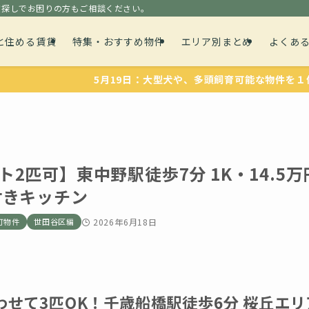
貸探しでお困りの方もご相談ください。
と住める賃貸
特集・おすすめ物件
エリア別まとめ
よくあ
5月19日：大型犬や、多頭飼育可能な物件を１件追加しまし
2匹可】東中野駅徒歩7分 1K・14.5万
付きキッチン
可物件
世田谷区編
2026年6月18日
せて3匹OK！千歳船橋駅徒歩6分 桜丘エリ