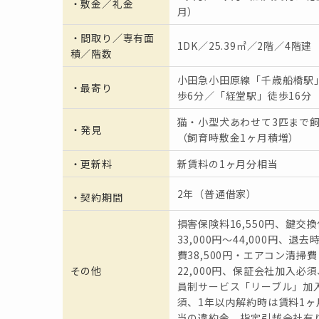
・
敷金／礼金
月）
・間取り／専有面
1DK／25.39㎡／2階／4階建
積／階数
小田急小田原線「千歳船橋駅
・
最寄り
歩6分／「経堂駅」徒歩16分
猫・小型犬あわせて3匹まで
・発見
（飼育時敷金1ヶ月積増）
・更新料
新賃料の1ヶ月分相当
2年（普通借家）
・契約期間
損害保険料16,550円、鍵交換
33,000円〜44,000円、退去
費38,500円・エアコン清掃費
その他
22,000円、保証会社加入必
員制サービス「リーブル」加
須、1年以内解約時は賃料1ヶ
当の違約金、指定引越会社有