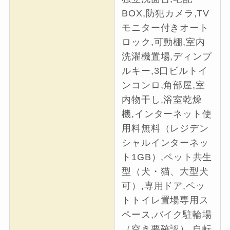
BOX,防犯カメラ,TV
モニター付きオート
ロック,可動棚,室内
洗濯機置場,ディンプ
ルキー,3口ビルトイ
ンコンロ,角部屋,室
内物干し,浴室乾燥
機,インターネット使
用料無料（レジデン
シャルインターネッ
ト1GB）,ペット共生
型（犬・猫、大型犬
可）,専用ドア,ペッ
トトイレ置場専用ス
ペース,バイク駐輪場
（空き要確認）,自転