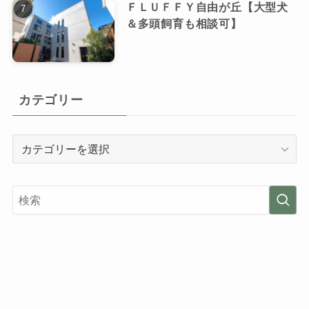
ＦＬＵＦＦＹ自由が丘【大型犬
＆多頭飼育も相談可】
カテゴリー
カ
テ
ゴ
リ
ー