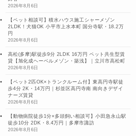
2026年8月6日
【ペット相談可】積水ハウス施工シャーメゾン
2LDK！犬猫OK 小平市上水本町 国分寺駅・18.2万
円
2026年8月6日
高松(多摩)駅徒歩9分 2LDK 16万円 ペット共生型賃
貸【旭化成ヘーベルメゾン・築浅】｜立川市高松町
2026年8月6日
【ペット2匹OK×トランクルーム付】東高円寺駅徒
歩4分 2K・14万円｜杉並区高円寺南 南向きデザイ
ナーズ賃貸
2026年8月6日
【動物病院徒歩1分×多頭飼い相談可】小田急永山駅
徒歩10分 2DK・8.4万円｜多摩市諏訪
2026年8月6日