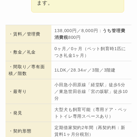
ます。
138,000円／8,000円：
うち管理費
・
賃料／管理費
消費税
800円
0ヶ月／0ヶ月（ペット飼育時1匹に
・
敷金／礼金
つき礼金1ヶ月）
・間取り／専有面
1LDK／28.34㎡／3階／3階建
積／階数
小田急小田原線「経堂駅」徒歩5分
・
最寄り
／東急世田谷線「宮の坂駅」徒歩10
分
大型犬も飼育可能（専用ドア・ペッ
・発見
トトイレ専用スペースあり）
定期借家契約2年間（再契約料：新
・契約形態
賃料1ヶ月分税別）