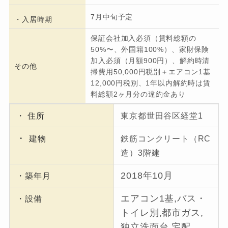
7月中旬予定
・入居時期
保証会社加入必須（賃料総額の
50%〜、外国籍100%）、家財保険
加入必須（月額900円）、解約時清
その他
掃費用50,000円税別＋エアコン1基
12,000円税別、1年以内解約時は賃
料総額2ヶ月分の違約金あり
・ 住所
東京都世田谷区経堂1
・
建物
鉄筋コンクリート（RC
造）3階建
2018年10月
・築年月
エアコン1基,バス・
・設備
トイレ別,都市ガス,
独立洗面台,宅配