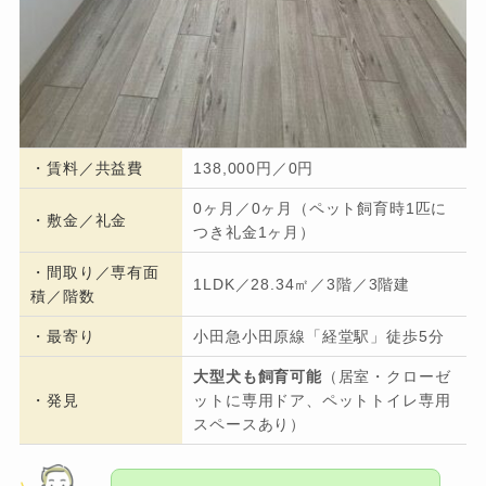
・
賃料／共益費
138,000円／0円
0ヶ月／0ヶ月（ペット飼育時1匹に
・
敷金／礼金
つき礼金1ヶ月）
・間取り／専有面
1LDK／28.34㎡／3階／3階建
積／階数
・
最寄り
小田急小田原線「経堂駅」徒歩5分
大型犬も飼育可能
（居室・クローゼ
・発見
ットに専用ドア、ペットトイレ専用
スペースあり）