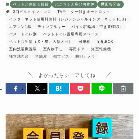
ペットと住める賃貸
ねこちゃん多頭可物件
世田谷区編
3口ビルトインコンロ
TVモニター付きオートロック
インターネット使用料無料（レジデンシャルインターネット1GB）
エアコン1基
ディンプルキー
バイク駐輪場（空き要確認）
バス・トイレ別
ペットトイレ置場専用スペース
ペット共生型（犬・猫、大型犬可）
可動棚
宅配BOX
室内洗濯機置場
室内物干し
専用ドア
浴室乾燥機
独立洗面台
角部屋
都市ガス
防犯カメラ
よかったらシェアしてね！