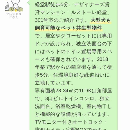
経堂駅徒歩5分、デザイナーズ賃
貸マンション「ルストーレ経堂」
フレンドリ
ーさん
301号室のご紹介です。
大型犬も
飼育可能なペット共生型物件
で、居室やクローゼットには専用
ドアが設けられ、独立洗面台の下
にはペットのトイレ置場専用スペ
ースも確保されています。2018
年築で駅からの商店街を通って徒
歩5分、住環境良好な緑道沿いに
立地しています。
専有面積28.34㎡の1LDKは角部屋
で、3口ビルトインコンロ、独立
洗面台、浴室乾燥機、室内物干し
と機能的な設備が揃っています。
TVモニター付きオートロック・
防犯カメラ・宅配BOXでセキュ