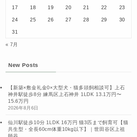
17
18
19
20
21
22
23
24
25
26
27
28
29
30
31
« 7月
New Posts
【新築×敷金礼金0×大型犬・猫多頭飼相談可】上石
神井駅徒歩8分 練馬区上石神井 1LDK 13.1万円〜
15.6万円
2026年8月6日
仙川駅徒歩10分 1LDK 16万円 猫3匹まで飼育可【猫
共生型・全長60cm体重10kg以下】｜世田谷区上祖
師谷