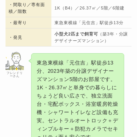
・間取り／専有面
1K（B4）／26.37㎡／5階／6階建
積／階数
・
最寄り
東急東横線「元住吉」駅徒歩13分
小型犬2匹まで飼育可
（築3年・分譲
・発見
デザイナーズマンション）
東急東横線「元住吉」駅徒歩13
分、2023年築の分譲デザイナー
フレンドリ
ーさん
ズマンション5階のお部屋です。
1K・26.37㎡と単身での暮らしに
ちょうど良い広さで、独立洗面
台・宅配ボックス・浴室暖房乾燥
機・シャワートイレなど設備も充
実。セントラルオートロック＋デ
ィンプルキー＋防犯カメラでセキ