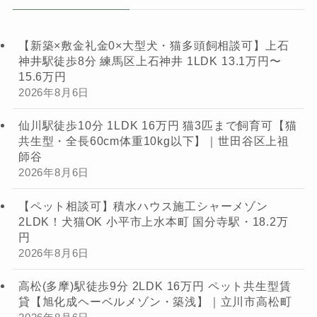
【新築×敷金礼金0×大型犬・猫多頭飼相談可】上石
神井駅徒歩8分 練馬区上石神井 1LDK 13.1万円〜
15.6万円
2026年8月6日
仙川駅徒歩10分 1LDK 16万円 猫3匹まで飼育可【猫
共生型・全長60cm体重10kg以下】｜世田谷区上祖
師谷
2026年8月6日
【ペット相談可】積水ハウス施工シャーメゾン
2LDK！犬猫OK 小平市上水本町 国分寺駅・18.2万
円
2026年8月6日
高松(多摩)駅徒歩9分 2LDK 16万円 ペット共生型賃
貸【旭化成ヘーベルメゾン・築浅】｜立川市高松町