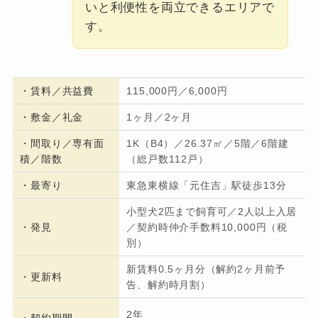
いと利便性を両立できるエリアで
す。
・
賃料／共益費
115,000円／6,000円
・
敷金／礼金
1ヶ月／2ヶ月
・間取り／専有面
1K（B4）／26.37㎡／5階／6階建
積／階数
（総戸数112戸）
・
最寄り
東急東横線「元住吉」駅徒歩13分
小型犬2匹まで飼育可／2人以上入居
・発見
／契約時仲介手数料10,000円（税
別）
新賃料0.5ヶ月分（解約2ヶ月前予
・更新料
告、解約時月割）
2年