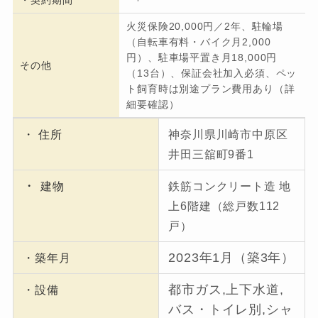
・契約期間
火災保険20,000円／2年、駐輪場
（自転車有料・バイク月2,000
円）、駐車場平置き月18,000円
その他
（13台）、保証会社加入必須、ペッ
ト飼育時は別途プラン費用あり（詳
細要確認）
・ 住所
神奈川県川崎市中原区
井田三舘町9番1
・
建物
鉄筋コンクリート造 地
上6階建（総戸数112
戸）
2023年1月（築3年）
・築年月
都市ガス,上下水道,
・設備
バス・トイレ別,シャ