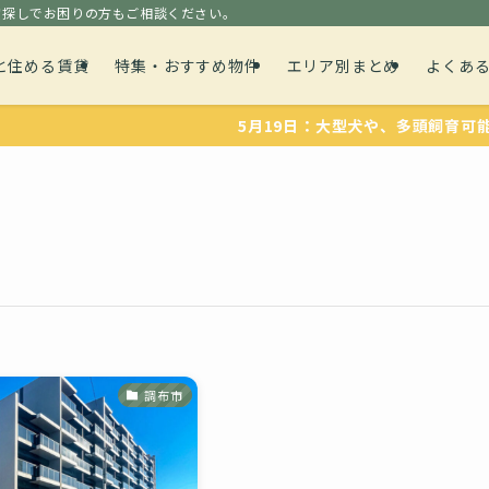
貸探しでお困りの方もご相談ください。
と住める賃貸
特集・おすすめ物件
エリア別まとめ
よくあ
5月19日：大型犬や、多頭飼育可能な物件
調布市