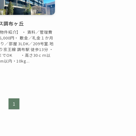
ス調布ヶ丘
物件紹介】 ・ 賃料／管理費
／15,000円・ 敷金／礼金１か月
／部屋 3LDK／209号室.地
り京王線 調布駅 徒歩13分 ・
までOK ・高さ30ｃｍ以
以内・10kg...
日
1