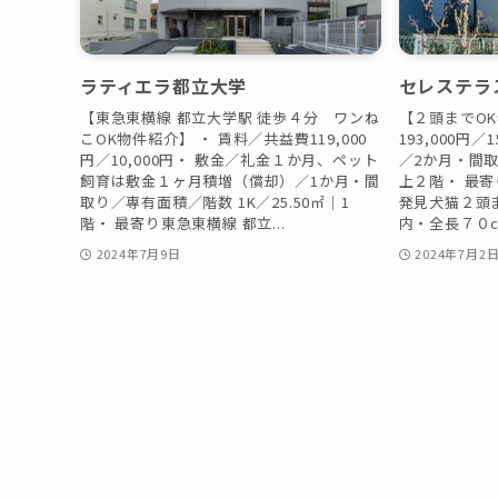
ラティエラ都立大学
セレステラ
【東急東横線 都立大学駅 徒歩４分 ワンね
【２頭までOK
こOK物件紹介】 ・ 賃料／共益費119,000
193,000円
円／10,000円・ 敷金／礼金１か月、ペット
／2か月・間取り
飼育は敷金１ヶ月積増（償却）／1か月・間
上２階・ 最寄
取り／専有面積／階数 1K／25.50㎡｜1
発見犬猫２頭
階・ 最寄り東急東横線 都立...
内・全長７０cm
2024年7月9日
2024年7月2