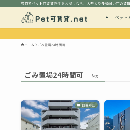
東京でペット可賃貸物件をお探しなら。大型犬や多頭飼い可の賃
ペット
ホーム
ごみ置場24時間可
ごみ置場24時間可
– tag –
自由が丘