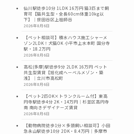
仙川駅徒歩10分 1LDK 16万円 猫3匹まで飼
育可【猫共生型・全長60cm体重10kg以
下】｜世田谷区上祖師谷
2026年8月6日
【ペット相談可】積水ハウス施工シャーメ
ゾン2LDK！犬猫OK 小平市上水本町 国分寺
駅・18.2万円
2026年8月6日
高松(多摩)駅徒歩9分 2LDK 16万円 ペット
共生型賃貸【旭化成ヘーベルメゾン・築
浅】｜立川市高松町
2026年8月6日
【ペット2匹OK×トランクルーム付】東高
円寺駅徒歩4分 2K・14万円｜杉並区高円寺
南 南向きデザイナーズ賃貸
2026年8月6日
【動物病院徒歩1分×多頭飼い相談可】小田
急永山駅徒歩10分 2DK・8.4万円｜多摩市