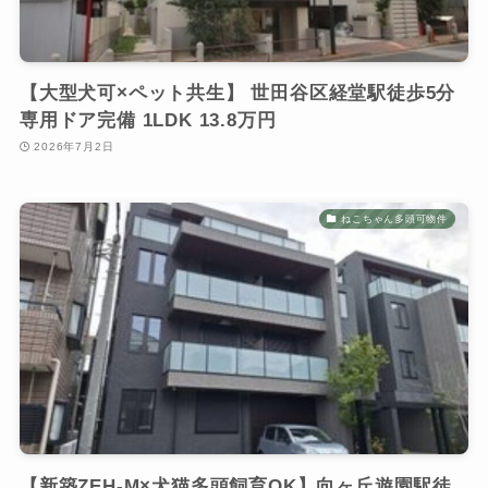
【大型犬可×ペット共生】 世田谷区経堂駅徒歩5分
専用ドア完備 1LDK 13.8万円
2026年7月2日
ねこちゃん多頭可物件
【新築ZEH-M×犬猫多頭飼育OK】向ヶ丘遊園駅徒