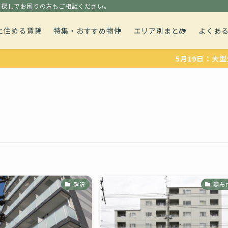
貸探しでお困りの方もご相談ください。
と住める賃貸
特集・おすすめ物件
エリア別まとめ
よくあ
5月19日：大型犬や、
駒沢
調布