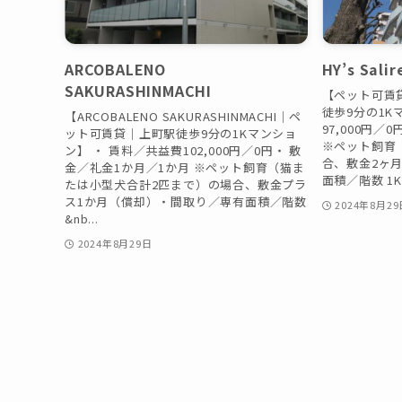
ARCOBALENO
HY’s Sali
SAKURASHINMACHI
【ペット可賃貸｜
徒歩9分の1K
【ARCOBALENO SAKURASHINMACHI｜ペ
97,000円／
ット可賃貸｜上町駅徒歩9分の1Kマンショ
※ペット飼育
ン】 ・ 賃料／共益費102,000円／0円・ 敷
合、敷金2ヶ
金／礼金1か月／1か月 ※ペット飼育（猫ま
面積／階数 1K／
たは小型犬合計2匹まで）の場合、敷金プラ
ス1か月（償却）・間取り／専有面積／階数
2024年8月29
&nb...
2024年8月29日