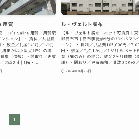
re 用賀
ル・ヴェルト調布
HY's Salire 用賀｜用賀駅
【ル・ヴェルト調布｜ペット可賃貸｜東
マンション】 ・ 賃料／共益費
都調布市｜調布駅徒歩9分の3DK+Sマン
0円・ 敷金／礼金1か月／1か月
ョン】 ・ 賃料／共益費105,000円／7,0
（猫または小型犬1匹）の場
円・ 敷金／礼金1か月／1か月 ※ペット
月積増（償却）・間取り／専有
育（猫のみ）の場合、敷金2ヶ月積増（
25.52㎡｜1階・...
却）・間取り／専有面積／階数 3DK+S／.
日
2024年8月26日
1