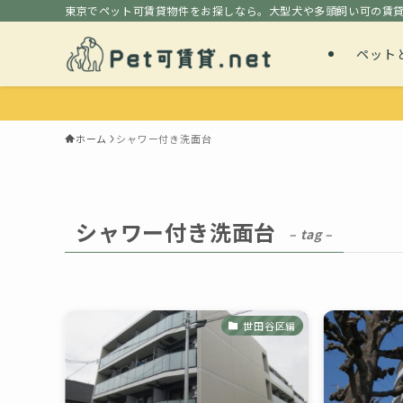
東京でペット可賃貸物件をお探しなら。大型犬や多頭飼い可の賃
ペット
ホーム
シャワー付き洗面台
シャワー付き洗面台
– tag –
世田谷区編