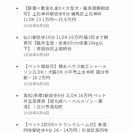
【新築×敷金礼金0×大型犬・猫多頭飼相談
可】上石神井駅徒歩8分 練馬区上石神井
1LDK 13.1万円〜15.6万円
2026年8月6日
仙川駅徒歩10分 1LDK 16万円 猫3匹まで飼
育可【猫共生型・全長60cm体重10kg以
下】｜世田谷区上祖師谷
2026年8月6日
【ペット相談可】積水ハウス施工シャーメ
ゾン2LDK！犬猫OK 小平市上水本町 国分寺
駅・18.2万円
2026年8月6日
高松(多摩)駅徒歩9分 2LDK 16万円 ペット
共生型賃貸【旭化成ヘーベルメゾン・築
浅】｜立川市高松町
2026年8月6日
【ペット2匹OK×トランクルーム付】東高
円寺駅徒歩4分 2K・14万円｜杉並区高円寺