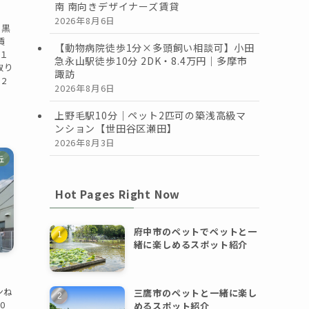
南 南向きデザイナーズ賃貸
2026年8月6日
目黒
賃
【動物病院徒歩1分×多頭飼い相談可】小田
金１
急永山駅徒歩10分 2DK・8.4万円｜多摩市
取り
諏訪
2
2026年8月6日
上野毛駅10分｜ペット2匹可の築浅高級マ
ンション【世田谷区瀬田】
2026年8月3日
丘
Hot Pages Right Now
府中市のペットでペットと一
緒に楽しめるスポット紹介
ンね
三鷹市のペットと一緒に楽し
0
めるスポット紹介