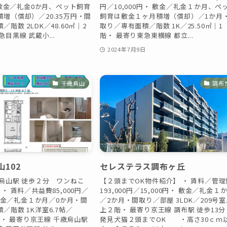
・ 敷金／礼金0か月、ペット飼育
円／10,000円・ 敷金／礼金１か月、ペ
増（償却）／20.35万円・間
飼育は敷金１ヶ月積増（償却）／1か月
階数 2LDK／48.60㎡｜2
取り／専有面積／階数 1K／25.50㎡｜1
目黒線 武蔵小...
階・ 最寄り東急東横線 都立...
日
2024年7月9日
千歳烏山
調布
102
セレステラス調布ヶ丘
歳烏山駅 徒歩２分 ワンねこ
【２頭までOK物件紹介】 ・ 賃料／管理
・ 賃料／共益費85,000円／
193,000円／15,000円・ 敷金／礼金１
・ 敷金／礼金１か月／0か月・間
／2か月・間取り／部屋 3LDK／209号室
／階数 1K洋室6.7帖／
上２階・ 最寄り京王線 調布駅 徒歩13分
1階・ 最寄り京王線 千歳烏山駅
発見犬猫２頭までOK ・高さ30ｃｍ