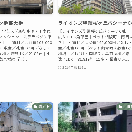
ン学芸大学
ライオンズ聖蹟桜ヶ丘パシーナC
】学芸大学駅徒歩圏内！南東
【ライオンズ聖蹟桜ヶ丘パシーナC棟｜
貸マンション｜ステラメゾン学
広々4LDK角部屋｜ペット相談可・南西
室】 ・ 賃料／共益費109,000
き】 ・ 賃料／共益費165,000円／なし・
0円・ 敷金／礼金1か月／なし・
金／礼金1か月（ペット飼育時は敷金1
／階数 1K／23.83㎡｜4
積増）／1か月・間取り／専有面積／階
東横線 学芸...
数 4LDK／81.81㎡｜12階・ 最寄り京...
日
2024年8月26日
調布市
中目