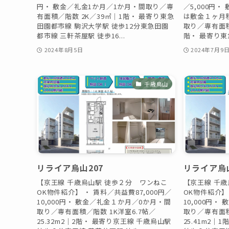
円・ 敷金／礼金1か月／1か月・間取り／専
／5,000円
有面積／階数 2K／39㎡｜1階・ 最寄り東急
は敷金１ヶ月積
田園都市線 駒沢大学駅 徒歩12分東急田園
取り／専有面積／
都市線 三軒茶屋駅 徒歩16...
階・ 最寄り東急
2024年8月5日
2024年7月9
千歳烏山
リライア烏山207
リライア烏山
【京王線 千歳烏山駅 徒歩２分 ワンねこ
【京王線 千
OK物件紹介】 ・ 賃料／共益費87,000円／
OK物件紹介】 
10,000円・ 敷金／礼金１か月／0か月・間
10,000円
取り／専有面積／階数 1K洋室6.7帖／
取り／専有面積
25.32m2｜2階・ 最寄り京王線 千歳烏山駅
25.41m2｜