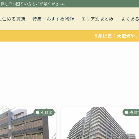
貸探しでお困りの方もご相談ください。
と住める賃貸
特集・おすすめ物件
エリア別まとめ
よくあ
5月19日：大型犬や、多頭飼育可
中目黒
多摩