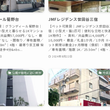
ール菊野台
JMFレジデンス世田谷三宿
貸｜グランディール菊野台｜
【ペット可賃貸｜JMFレジデンス世田谷
小型犬と暮らせる1Kマンショ
宿｜小型犬・猫1匹可｜便利な立地と快
共益費57,000円／なし・ 敷
1K物件】 ・ 賃料／共益費114,000円／
／なし ・間取り／専有面積／
10,000円・ 敷金／礼金1か月／1か月 ※
.50m²｜4階・ 最寄り京王線 柴
ット飼育は敷金2ヶ月積増（償却）・間
歩4分&nbs...
／専有面積／階数 1K／25.50m²｜4階・..
日
2024年8月22日
公園や緑地に近い物件
中目