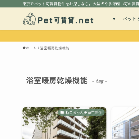
東京でペット可賃貸物件をお探しなら。大型犬や多頭飼い可の賃
ペット
ホーム
浴室暖房乾燥機能
浴室暖房乾燥機能
– tag –
ねこちゃん多頭可物件