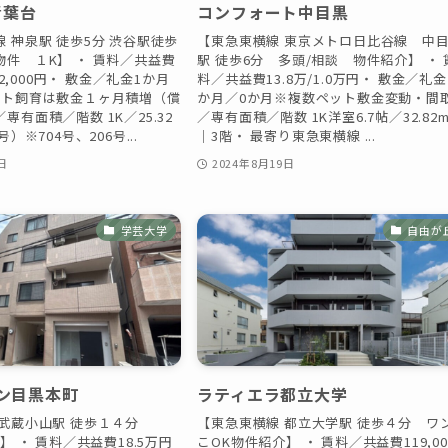
 青葉台
コンフォート中目黒
 神泉駅 徒歩5分 渋谷駅徒歩
【東急東横線 東京メトロ日比谷線 中
件 １K】 ・ 賃料／共益費
駅 徒歩6分 多頭/相談 物件紹介】 ・ 
／12,000円・ 敷金／礼金1か月
料／共益費13.8万/1.0万円・ 敷金／礼
ット飼育は敷金１ヶ月積増（償
か月／0か月※複数ペット敷金変動・間
専有面積／階数 1K／25.32
／専有面積／階数 1K洋室6.7帖／32.82m
）※704号、206号...
｜3階・ 最寄り東急東横線 ...
日
2024年8月19日
学芸大学
自由が
ン目黒本町
ラティエラ都立大学
 武蔵小山駅 徒歩１４分
【東急東横線 都立大学駅 徒歩４分 ワ
】 ・ 賃料／共益費18.5万円
こOK物件紹介】 ・ 賃料／共益費119,00