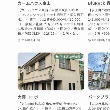
カームハウス東山
BluRock
【カームハウス東山｜目黒区東山の広々
【京王井の頭線
3LDKマンション｜ペット相談可・即入居可
圏内ペット可物
能】 ・ 賃料／共益費640,000円／10,000
141,000円
円・ 敷金／礼金1か月／1か月※ペット飼育
／0ヶ月※ペ
は敷金2ヶ月積増（償却）・間取り／専有面
却）・間取り／
積／階数 3LDK／128.25m²｜１階・&nb...
㎡｜5階（506号
2024年8月19日
2024年8月19
下北沢 三軒茶屋
大澤コーポ
パークブラ
【東急田園都市線 駒沢大学駅 徒歩12分
【東急目黒線
2K 物件紹介】 ・ 賃料／共益費12万円／0
2LDK物件紹介