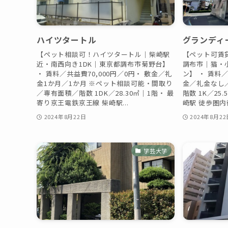
ハイツタートル
グランディ
【ペット相談可！ハイツタートル｜柴崎駅
【ペット可賃
近・南西向き1DK｜東京都調布市菊野台】
調布市｜猫・
・ 賃料／共益費70,000円／0円・ 敷金／礼
ン】 ・ 賃料／
金1か月／1か月 ※ペット相談可能・間取り
金／礼金なし
／専有面積／階数 1DK／28.30㎡｜1階・ 最
階数 1K／25
寄り京王電鉄京王線 柴崎駅...
崎駅 徒歩圏内徒
2024年8月22日
2024年8月22
学芸大学