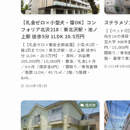
【礼金ゼロ×小型犬・猫OK】コン
ステラメゾ
フォリア北沢218｜東北沢駅・池ノ
【【ペット可
上駅 徒歩5分 1LDK 20.5万円
向き1Kの賃
芸大学 406号
【【礼金ゼロ×敷金全額返還】小型犬1匹・
円／15,00
猫2匹までOK！東北沢駅・池ノ上駅 徒歩5
間取り／専有面積
分 1LDK・20.5万円】 ・ 賃料／共益費
階・ 最寄り東急
205,000円／10,000円・ 敷金／礼金1ヶ月
／0ヶ月（償却金0円）・間取り／専有面積
2024年9月9
／階数 1LDK／40.71㎡／2階／5階建・
&nb...
2026年7月2日
調布市