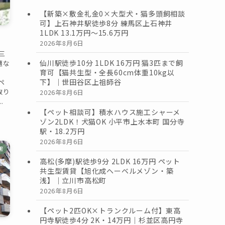
【新築×敷金礼金0×大型犬・猫多頭飼相談
可】上石神井駅徒歩8分 練馬区上石神井
1LDK 13.1万円〜15.6万円
2026年8月6日
三
仙川駅徒歩10分 1LDK 16万円 猫3匹まで飼
適な
育可【猫共生型・全長60cm体重10kg以
下】｜世田谷区上祖師谷
ペ
取り
2026年8月6日
.
【ペット相談可】積水ハウス施工シャーメ
ゾン2LDK！犬猫OK 小平市上水本町 国分寺
駅・18.2万円
2026年8月6日
黒
高松(多摩)駅徒歩9分 2LDK 16万円 ペット
共生型賃貸【旭化成ヘーベルメゾン・築
浅】｜立川市高松町
2026年8月6日
【ペット2匹OK×トランクルーム付】東高
円寺駅徒歩4分 2K・14万円｜杉並区高円寺