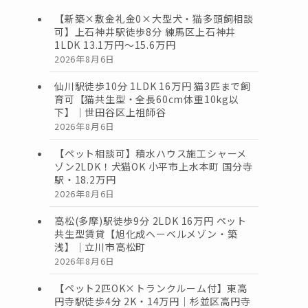
【新築×敷金礼金0×大型犬・猫多頭飼相談
可】上石神井駅徒歩8分 練馬区上石神井
1LDK 13.1万円〜15.6万円
2026年8月6日
仙川駅徒歩10分 1LDK 16万円 猫3匹まで飼
育可【猫共生型・全長60cm体重10kg以
下】｜世田谷区上祖師谷
2026年8月6日
【ペット相談可】積水ハウス施工シャーメ
ゾン2LDK！犬猫OK 小平市上水本町 国分寺
駅・18.2万円
2026年8月6日
高松(多摩)駅徒歩9分 2LDK 16万円 ペット
共生型賃貸【旭化成ヘーベルメゾン・築
浅】｜立川市高松町
2026年8月6日
【ペット2匹OK×トランクルーム付】東高
円寺駅徒歩4分 2K・14万円｜杉並区高円寺