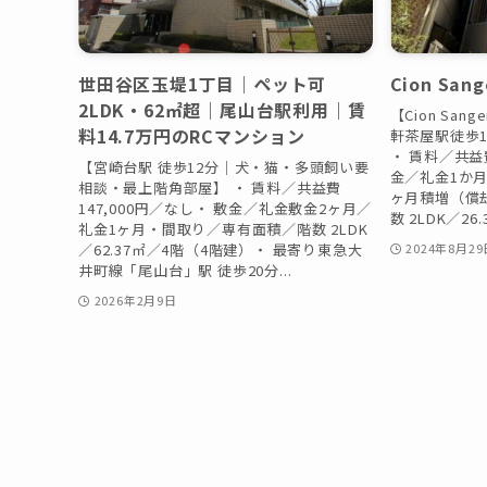
世田谷区玉堤1丁目｜ペット可
Cion Sang
2LDK・62㎡超｜尾山台駅利用｜賃
【Cion San
料14.7万円のRCマンション
軒茶屋駅徒歩1
・ 賃料／共益費
【宮崎台駅 徒歩12分｜犬・猫・多頭飼い要
金／礼金1か月
相談・最上階角部屋】 ・ 賃料／共益費
ヶ月積増（償
147,000円／なし・ 敷金／礼金敷金2ヶ月／
数 2LDK／26.
礼金1ヶ月・間取り／専有面積／階数 2LDK
／62.37㎡／4階（4階建）・ 最寄り東急大
2024年8月29
井町線「尾山台」駅 徒歩20分...
2026年2月9日