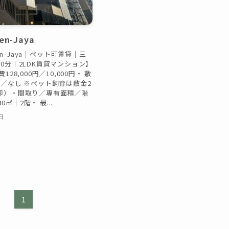
en-Jaya
gen-Jaya｜ペット可賃貸｜三
0分｜2LDK賃貸マンション】
128,000円／10,000円・ 敷
／なし ※ペット飼育は敷金2
却）・間取り／専有面積／階
30㎡｜2階・ 最...
日
1