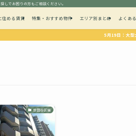
貸探しでお困りの方もご相談ください。
と住める賃貸
特集・おすすめ物件
エリア別まとめ
よくあ
5月19日：大型犬や、
世田谷区編