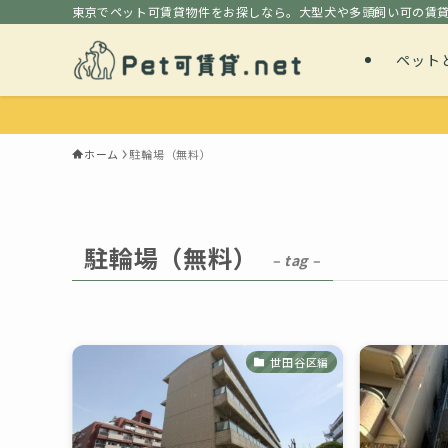
東京でペット可賃貸物件をお探しなら。大型犬や多頭飼い可の賃
ペット
ホーム
駐輪場（無料）
駐輪場（無料）
– tag –
世田谷区編