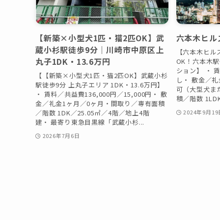
【新築×小型犬1匹・猫2匹OK】武
六本木ヒル
蔵小杉駅徒歩9分｜川崎市中原区上
【六本木ヒル
丸子1DK・13.6万円
OK！六本木駅
ション】 ・ 賃
【【新築×小型犬1匹・猫2匹OK】武蔵小杉
し・ 敷金／礼
駅徒歩9分 上丸子エリア 1DK・13.6万円】
可（大型犬ま
・ 賃料／共益費136,000円／15,000円・ 敷
積／階数 1LDK
金／礼金1ヶ月／0ヶ月・間取り／専有面積
／階数 1DK／25.05㎡／4階／地上4階
2024年9月19
建・ 最寄り東急目黒線「武蔵小杉...
2026年7月6日