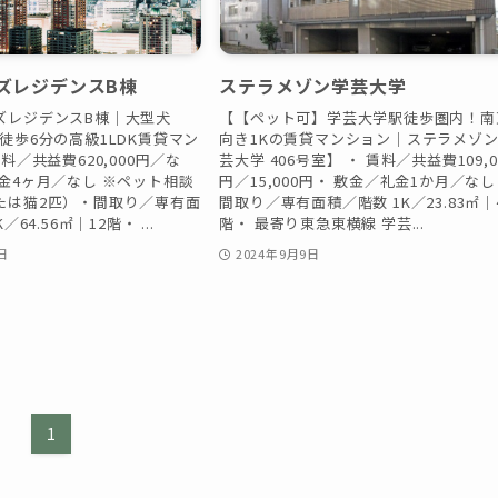
ズレジデンスB棟
ステラメゾン学芸大学
ズレジデンスB棟｜大型犬
【【ペット可】学芸大学駅徒歩圏内！南
徒歩6分の高級1LDK賃貸マン
向き1Kの賃貸マンション｜ステラメゾ
料／共益費620,000円／な
芸大学 406号室】 ・ 賃料／共益費109,0
金4ヶ月／なし ※ペット相談
円／15,000円・ 敷金／礼金1か月／な
たは猫2匹）・間取り／専有面
間取り／専有面積／階数 1K／23.83㎡｜
／64.56㎡｜12階・ ...
階・ 最寄り東急東横線 学芸...
日
2024年9月9日
1