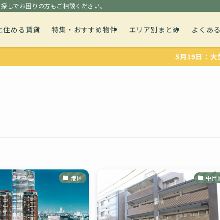
貸探しでお困りの方もご相談ください。
と住める賃貸
特集・おすすめ物件
エリア別まとめ
よくあ
5月19日：大型犬や
港区
中目