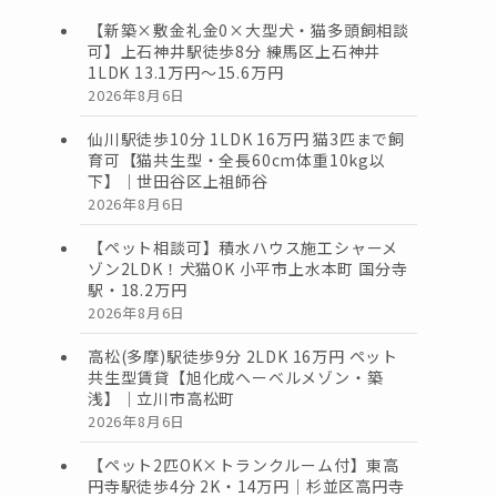
【新築×敷金礼金0×大型犬・猫多頭飼相談
可】上石神井駅徒歩8分 練馬区上石神井
1LDK 13.1万円〜15.6万円
2026年8月6日
仙川駅徒歩10分 1LDK 16万円 猫3匹まで飼
育可【猫共生型・全長60cm体重10kg以
下】｜世田谷区上祖師谷
2026年8月6日
【ペット相談可】積水ハウス施工シャーメ
ゾン2LDK！犬猫OK 小平市上水本町 国分寺
駅・18.2万円
2026年8月6日
高松(多摩)駅徒歩9分 2LDK 16万円 ペット
共生型賃貸【旭化成ヘーベルメゾン・築
浅】｜立川市高松町
2026年8月6日
【ペット2匹OK×トランクルーム付】東高
円寺駅徒歩4分 2K・14万円｜杉並区高円寺