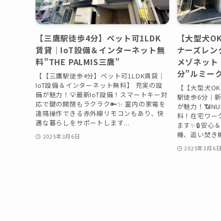
【三鷹駅徒歩4分】ペット可1LDK
【大型犬O
賃貸｜IoT設備＆インターネット無
ナーズレン
料”THE PALMIS三鷹”
メゾネット
分”ルミー
【【三鷹駅徒歩4分】ペット可1LDK賃貸｜
IoT設備＆インターネット無料】 充実の設
【【大型犬O
備が魅力！💡最新IoT設備！スマートキー対
駅徒歩6分｜新
応で鍵の開閉もラクラク🔑✨ 室内の家電を
が魅力！📶N
遠隔操作できる赤外線リモコンもあり、快
料！在宅ワー
適な暮らしをサポートします...
ます✨🔒安
機、追い焚き機
2025年3月6日
2025年3月6