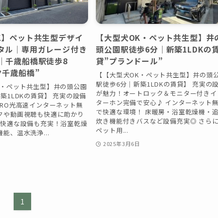
K】ペット共生型デザイ
【大型犬OK・ペット共生型】井
タル｜専用ガレージ付き
頭公園駅徒歩6分｜新築1LDKの
｜千歳船橋駅徒歩8
貸”プランドール”
ク千歳船橋”
【【大型犬OK・ペット共生型】井の頭
駅徒歩6分｜新築1LDKの賃貸】 充実の
K・ペット共生型】井の頭公園
が魅力！オートロック＆モニター付きイ
築1LDKの賃貸】 充実の設備
ターホン完備で安心♪ インターネット
URO光高速インターネット無
で快適な環境！ 床暖房・浴室乾燥機・
クや動画視聴も快適に助かり
炊き機能付きバスなど設備充実◎ さら
心＆快適な設備も充実！浴室乾燥
ペット用...
能、温水洗浄...
2025年3月6日
日
1