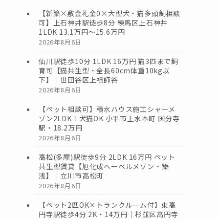
【新築×敷金礼金0×大型犬・猫多頭飼相談
可】上石神井駅徒歩8分 練馬区上石神井
1LDK 13.1万円〜15.6万円
2026年8月6日
仙川駅徒歩10分 1LDK 16万円 猫3匹まで飼
育可【猫共生型・全長60cm体重10kg以
下】｜世田谷区上祖師谷
2026年8月6日
【ペット相談可】積水ハウス施工シャーメ
ゾン2LDK！犬猫OK 小平市上水本町 国分寺
駅・18.2万円
2026年8月6日
高松(多摩)駅徒歩9分 2LDK 16万円 ペット
共生型賃貸【旭化成ヘーベルメゾン・築
浅】｜立川市高松町
2026年8月6日
【ペット2匹OK×トランクルーム付】東高
円寺駅徒歩4分 2K・14万円｜杉並区高円寺