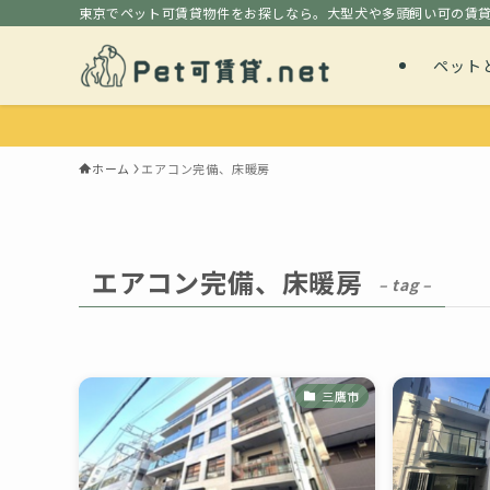
東京でペット可賃貸物件をお探しなら。大型犬や多頭飼い可の賃
ペット
ホーム
エアコン完備、床暖房
エアコン完備、床暖房
– tag –
三鷹市