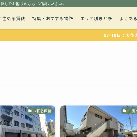
貸探しでお困りの方もご相談ください。
と住める賃貸
特集・おすすめ物件
エリア別まとめ
よくあ
5月19日：大型犬や、多
世田谷区編
三鷹