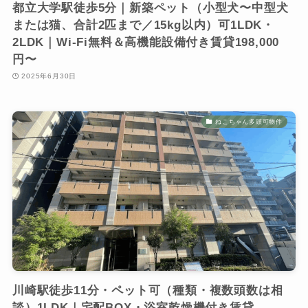
都立大学駅徒歩5分｜新築ペット（小型犬〜中型犬
または猫、合計2匹まで／15kg以内）可1LDK・
2LDK｜Wi-Fi無料＆高機能設備付き賃貸198,000
円〜
2025年6月30日
ねこちゃん多頭可物件
川崎駅徒歩11分・ペット可（種類・複数頭数は相
談）1LDK｜宅配BOX・浴室乾燥機付き賃貸