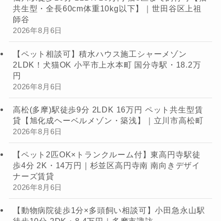
共生型・全長60cm体重10kg以下】｜世田谷区上祖
師谷
2026年8月6日
【ペット相談可】積水ハウス施工シャーメゾン
2LDK！犬猫OK 小平市上水本町 国分寺駅・18.2万
円
2026年8月6日
高松(多摩)駅徒歩9分 2LDK 16万円 ペット共生型賃
貸【旭化成ヘーベルメゾン・築浅】｜立川市高松町
2026年8月6日
【ペット2匹OK×トランクルーム付】東高円寺駅徒
歩4分 2K・14万円｜杉並区高円寺南 南向きデザイ
ナーズ賃貸
2026年8月6日
【動物病院徒歩1分×多頭飼い相談可】小田急永山駅