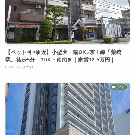
【ペット可×駅近】小型犬・猫OK♪京王線「柴崎
駅」徒歩5分｜3DK・南向き｜家賃12.5万円｜
2025年6月23日
渋谷区