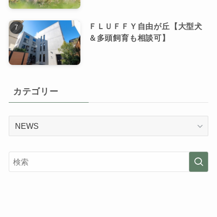
ＦＬＵＦＦＹ自由が丘【大型犬
＆多頭飼育も相談可】
カテゴリー
カ
テ
ゴ
リ
ー