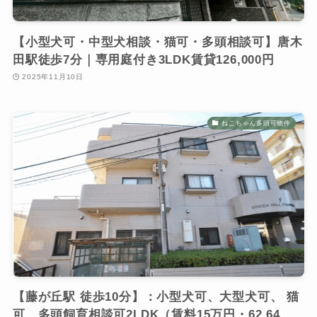
【小型犬可・中型犬相談・猫可・多頭相談可】唐木
田駅徒歩7分｜専用庭付き3LDK賃貸126,000円
2025年11月10日
ねこちゃん多頭可物件
【藤が丘駅 徒歩10分】：⼩型⽝可、⼤型⽝可、 猫
可、多頭飼育相談可2LDK（賃料15万円・62.64