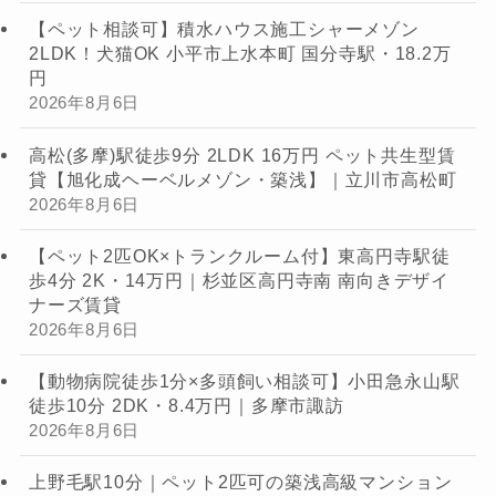
【ペット相談可】積水ハウス施工シャーメゾン
2LDK！犬猫OK 小平市上水本町 国分寺駅・18.2万
円
2026年8月6日
高松(多摩)駅徒歩9分 2LDK 16万円 ペット共生型賃
貸【旭化成ヘーベルメゾン・築浅】｜立川市高松町
2026年8月6日
【ペット2匹OK×トランクルーム付】東高円寺駅徒
歩4分 2K・14万円｜杉並区高円寺南 南向きデザイ
ナーズ賃貸
2026年8月6日
【動物病院徒歩1分×多頭飼い相談可】小田急永山駅
徒歩10分 2DK・8.4万円｜多摩市諏訪
2026年8月6日
上野毛駅10分｜ペット2匹可の築浅高級マンション