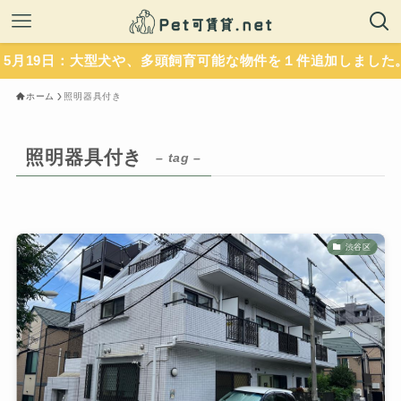
日：大型犬や、多頭飼育可能な物件を１件追加しました。いずれ
ホーム
照明器具付き
照明器具付き
– tag –
渋谷区