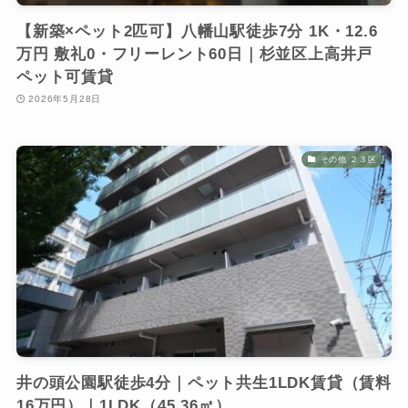
【新築×ペット2匹可】八幡山駅徒歩7分 1K・12.6
万円 敷礼0・フリーレント60日｜杉並区上高井戸
ペット可賃貸
2026年5月28日
その他 ２３区
井の頭公園駅徒歩4分｜ペット共生1LDK賃貸（賃料
16万円）｜1LDK（45.36㎡）